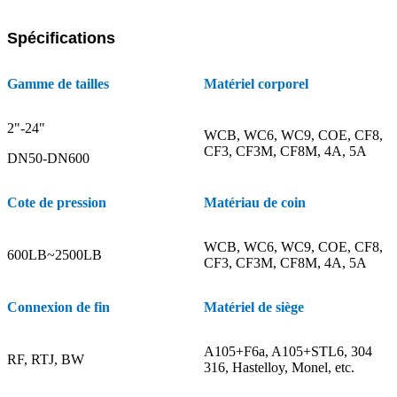
Spécifications
Gamme de tailles
Matériel corporel
2"-24"
WCB, WC6, WC9, COE, CF8,
CF3, CF3M, CF8M, 4A, 5A
DN50-DN600
Cote de pression
Matériau de coin
WCB, WC6, WC9, COE, CF8,
600LB~2500LB
CF3, CF3M, CF8M, 4A, 5A
Connexion de fin
Matériel de siège
A105+F6a, A105+STL6, 304
RF, RTJ, BW
316, Hastelloy, Monel, etc.