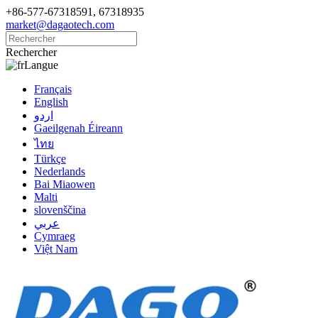
+86-577-67318591, 67318935
market@dagaotech.com
Rechercher
Langue
Français
English
اردو
Gaeilgenah Éireann
ไทย
Türkçe
Nederlands
Bai Miaowen
Malti
slovenščina
عربي
Cymraeg
Việt Nam